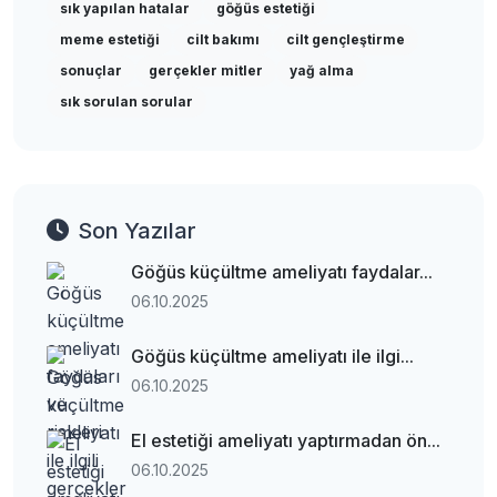
sık yapılan hatalar
göğüs estetiği
meme estetiği
cilt bakımı
cilt gençleştirme
sonuçlar
gerçekler mitler
yağ alma
sık sorulan sorular
Son Yazılar
Göğüs küçültme ameliyatı faydalar...
06.10.2025
Göğüs küçültme ameliyatı ile ilgi...
06.10.2025
El estetiği ameliyatı yaptırmadan ön...
06.10.2025