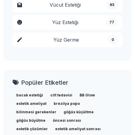
Vücut Estetiği
63
Yüz Estetiği
77
Yüz Germe
0
Popüler Etiketler
bacak estetiği
cilt tedavisi
BB Glow
estetik ameliyat
brezilya popo
bilinmesi gerekenler
göğüs küçültme
göğüs büyütme
öncesi sonrası
estetik çözümler
estetik ameliyat sonrası