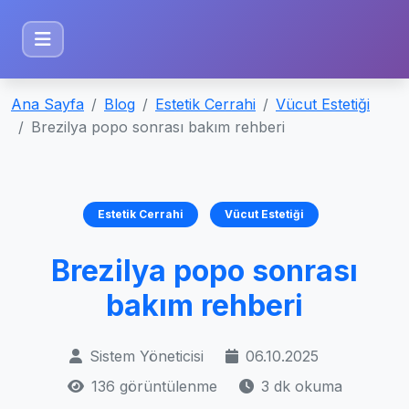
Ana Sayfa
Blog
Estetik Cerrahi
Vücut Estetiği
Brezilya popo sonrası bakım rehberi
Estetik Cerrahi
Vücut Estetiği
Brezilya popo sonrası
bakım rehberi
Sistem Yöneticisi
06.10.2025
136 görüntülenme
3 dk okuma