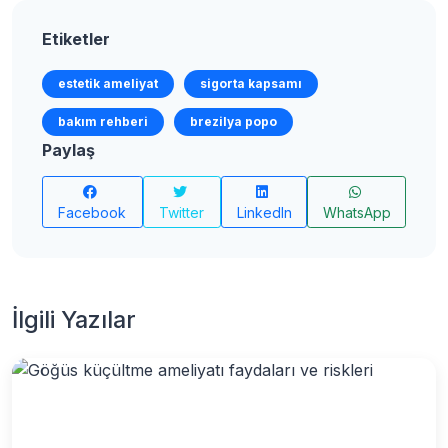
Etiketler
estetik ameliyat
sigorta kapsamı
bakım rehberi
brezilya popo
Paylaş
Facebook
Twitter
LinkedIn
WhatsApp
İlgili Yazılar