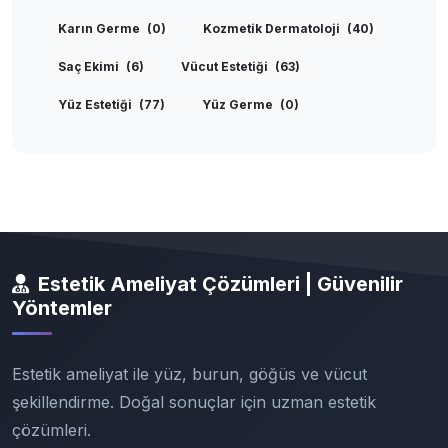
Karın Germe
(0)
Kozmetik Dermatoloji
(40)
Saç Ekimi
(6)
Vücut Estetiği
(63)
Yüz Estetiği
(77)
Yüz Germe
(0)
Estetik Ameliyat Çözümleri | Güvenilir
Yöntemler
Estetik ameliyat ile yüz, burun, göğüs ve vücut
şekillendirme. Doğal sonuçlar için uzman estetik
çözümleri.