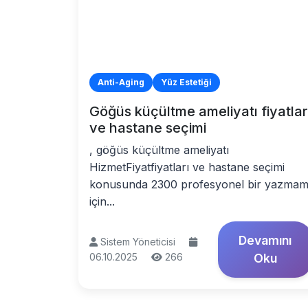
Anti-Aging
Yüz Estetiği
Göğüs küçültme ameliyatı fiyatlar
ve hastane seçimi
, göğüs küçültme ameliyatı
HizmetFiyatfiyatları ve hastane seçimi
konusunda 2300 profesyonel bir yazma
için...
Devamını
Sistem Yöneticisi
06.10.2025
266
Oku