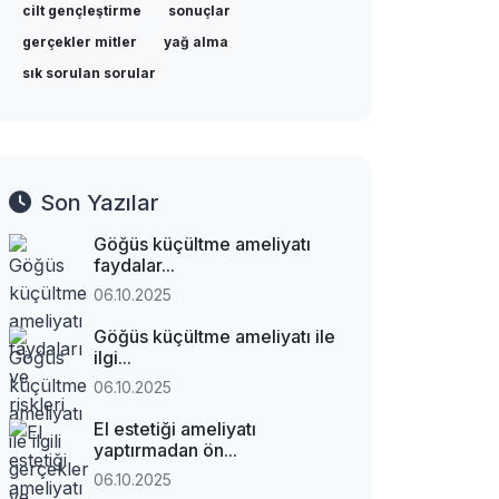
cilt gençleştirme
sonuçlar
gerçekler mitler
yağ alma
sık sorulan sorular
Son Yazılar
Göğüs küçültme ameliyatı
faydalar...
06.10.2025
Göğüs küçültme ameliyatı ile
ilgi...
06.10.2025
El estetiği ameliyatı
yaptırmadan ön...
06.10.2025