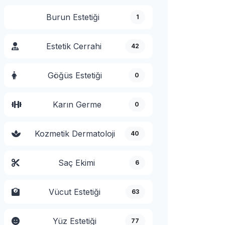
Burun Estetiği
1
Estetik Cerrahi
42
Göğüs Estetiği
0
Karın Germe
0
Kozmetik Dermatoloji
40
Saç Ekimi
6
Vücut Estetiği
63
Yüz Estetiği
77