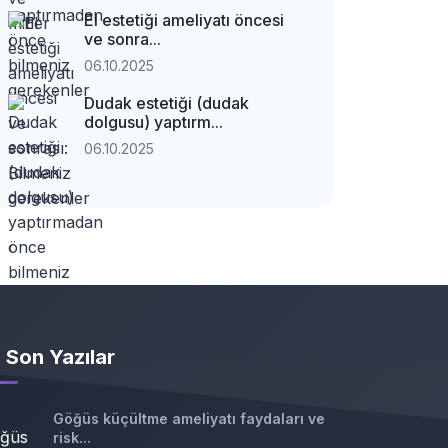
El estetiği ameliyatı öncesi
ve sonra...
06.10.2025
Dudak estetiği (dudak
dolgusu) yaptırm...
06.10.2025
Son Yazılar
Göğüs küçültme ameliyatı faydaları ve
risk...