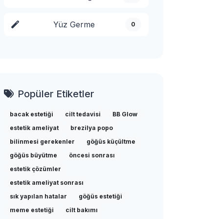
Yüz Germe
0
Popüler Etiketler
bacak estetiği
cilt tedavisi
BB Glow
estetik ameliyat
brezilya popo
bilinmesi gerekenler
göğüs küçültme
göğüs büyütme
öncesi sonrası
estetik çözümler
estetik ameliyat sonrası
sık yapılan hatalar
göğüs estetiği
meme estetiği
cilt bakımı