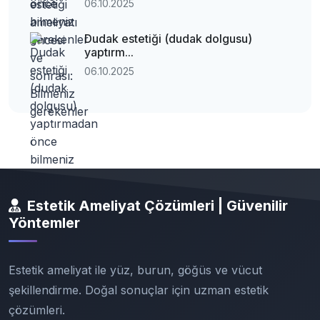
06.10.2025
Dudak estetiği (dudak dolgusu)
yaptırm...
06.10.2025
Estetik Ameliyat Çözümleri | Güvenilir
Yöntemler
Estetik ameliyat ile yüz, burun, göğüs ve vücut
şekillendirme. Doğal sonuçlar için uzman estetik
çözümleri.