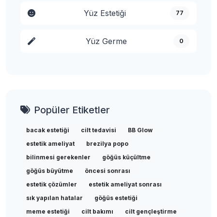
Yüz Estetiği
77
Yüz Germe
0
Popüler Etiketler
bacak estetiği
cilt tedavisi
BB Glow
estetik ameliyat
brezilya popo
bilinmesi gerekenler
göğüs küçültme
göğüs büyütme
öncesi sonrası
estetik çözümler
estetik ameliyat sonrası
sık yapılan hatalar
göğüs estetiği
meme estetiği
cilt bakımı
cilt gençleştirme