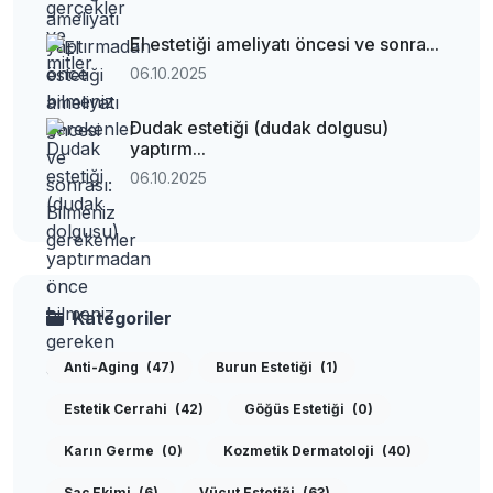
El estetiği ameliyatı öncesi ve sonra...
06.10.2025
Dudak estetiği (dudak dolgusu)
yaptırm...
06.10.2025
Kategoriler
Anti-Aging
(47)
Burun Estetiği
(1)
Estetik Cerrahi
(42)
Göğüs Estetiği
(0)
Karın Germe
(0)
Kozmetik Dermatoloji
(40)
Saç Ekimi
(6)
Vücut Estetiği
(63)