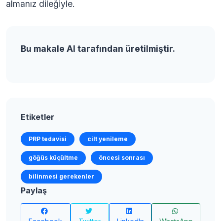
almanız dileğiyle.
Bu makale AI tarafından üretilmiştir.
Etiketler
PRP tedavisi
cilt yenileme
göğüs küçültme
öncesi sonrası
bilinmesi gerekenler
Paylaş