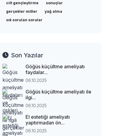
cilt gençleştirme
sonuçlar
gerçekler mitler
yağ alma
sık sorulan sorular
Son Yazılar
Göğüs küçültme ameliyatı
faydalar...
06.10.2025
Göğüs küçültme ameliyatı ile
ilgi...
06.10.2025
El estetiği ameliyatı
yaptırmadan ön...
06.10.2025