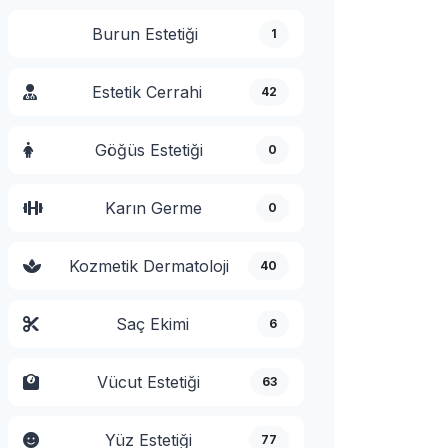
Burun Estetiği
1
Estetik Cerrahi
42
Göğüs Estetiği
0
Karın Germe
0
Kozmetik Dermatoloji
40
Saç Ekimi
6
Vücut Estetiği
63
Yüz Estetiği
77