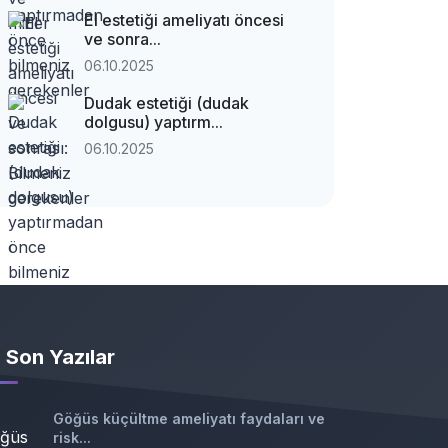
El estetiği ameliyatı öncesi
ve sonra...
06.10.2025
Dudak estetiği (dudak
dolgusu) yaptırm...
06.10.2025
Son Yazılar
Göğüs küçültme ameliyatı faydaları ve
risk...