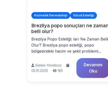
Kozmetik Dermatoloji
Vücut Estetiği
Brezilya popo sonuçları ne zama
belli olur?
Brezilya Popo Estetiği: ları Ne Zaman Belli
Olur? Brezilya popo estetiği, popo
bölgesindeki hacim ve şekil probleml...
Devamını
Sistem Yöneticisi
05.10.2025
185
Oku