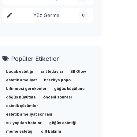
Yüz Germe
0
Popüler Etiketler
bacak estetiği
cilt tedavisi
BB Glow
estetik ameliyat
brezilya popo
bilinmesi gerekenler
göğüs küçültme
göğüs büyütme
öncesi sonrası
estetik çözümler
estetik ameliyat sonrası
sık yapılan hatalar
göğüs estetiği
meme estetiği
cilt bakımı