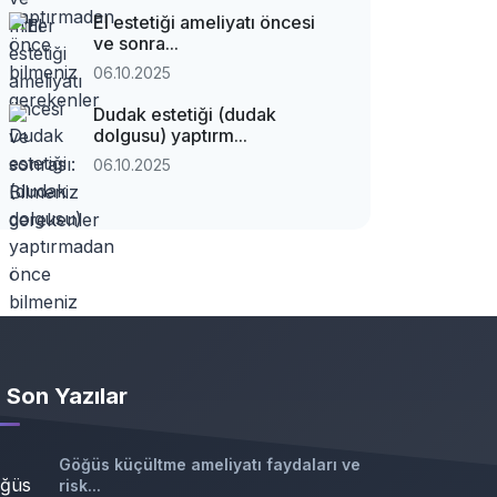
El estetiği ameliyatı öncesi
ve sonra...
06.10.2025
Dudak estetiği (dudak
dolgusu) yaptırm...
06.10.2025
Son Yazılar
Göğüs küçültme ameliyatı faydaları ve
risk...