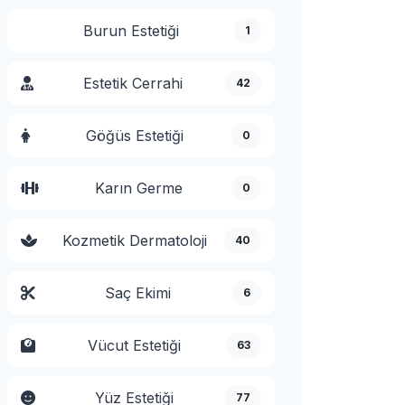
Burun Estetiği
1
Estetik Cerrahi
42
Göğüs Estetiği
0
Karın Germe
0
Kozmetik Dermatoloji
40
Saç Ekimi
6
Vücut Estetiği
63
Yüz Estetiği
77