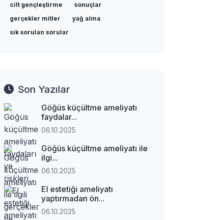
cilt gençleştirme
sonuçlar
gerçekler mitler
yağ alma
sık sorulan sorular
Son Yazılar
Göğüs küçültme ameliyatı
faydalar...
06.10.2025
Göğüs küçültme ameliyatı ile
ilgi...
06.10.2025
El estetiği ameliyatı
yaptırmadan ön...
06.10.2025