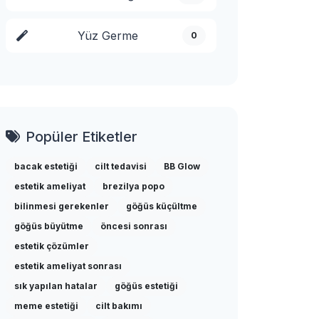
Yüz Germe
0
Popüler Etiketler
bacak estetiği
cilt tedavisi
BB Glow
estetik ameliyat
brezilya popo
bilinmesi gerekenler
göğüs küçültme
göğüs büyütme
öncesi sonrası
estetik çözümler
estetik ameliyat sonrası
sık yapılan hatalar
göğüs estetiği
meme estetiği
cilt bakımı